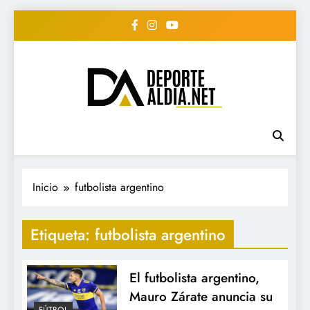
Saltar
al
contenido
• DEPORTE AL DIA •
www.deportealdia.net #deportealdia
#deportealdiard #deportealdiaperiodico
"Periodico Deportivo
Digital"
Inicio
futbolista argentino
Etiqueta:
futbolista argentino
El futbolista argentino,
Mauro Zárate anuncia su